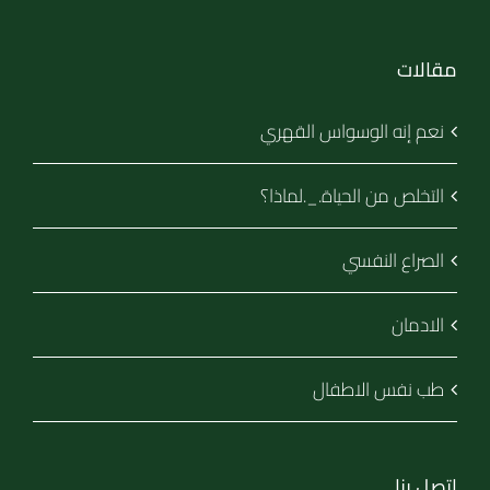
مقالات
نعم إنه الوسواس القهري
التخلص من الحياة._.لماذا؟
الصراع النفسي
الادمان
طب نفس الاطفال
اتصل بنا