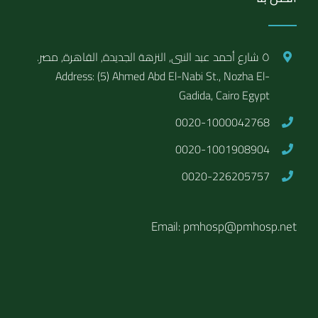
٥ شارع أحمد عبد النبى, النزهة الجديدة, القاهرة, مصر.
Address: (5) Ahmed Abd El-Nabi St., Nozha El-
Gadida, Cairo Egypt
0020-1000042768
0020-1001908904
0020-226205757
Email: pmhosp@pmhosp.net