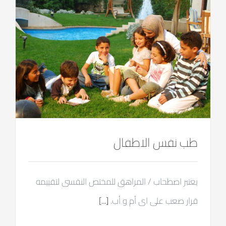
طب نفس الاطفال
يعتبر اصطحاب / المراهق للمختص النفسى لتقييمه
قرار صعب على اى أم و أب.
[...]