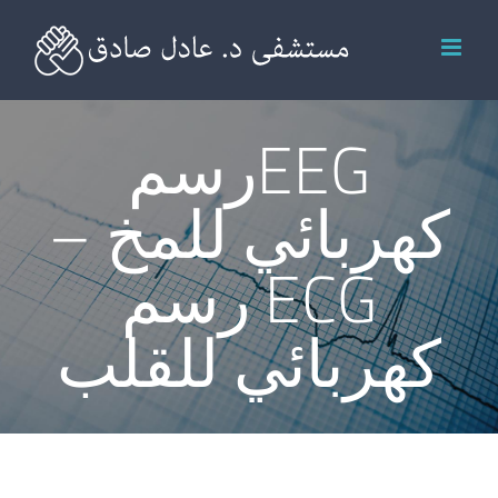
Ski
t
conten
EEGرسم
كهربائي للمخ –
ECG رسم
كهربائي للقلب