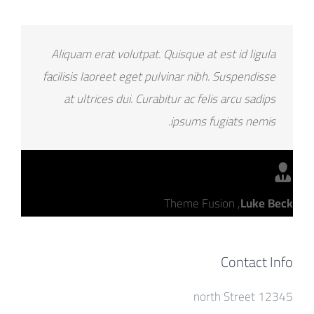
Aliquam erat volutpat. Quisque at est id ligula
facilisis laoreet eget pulvinar nibh. Suspendisse
at ultrices dui. Curabitur ac felis arcu sadips
ipsums fugiats nemis.
Theme Fusion
,
Luke Beck
Contact Info
12345 north Street