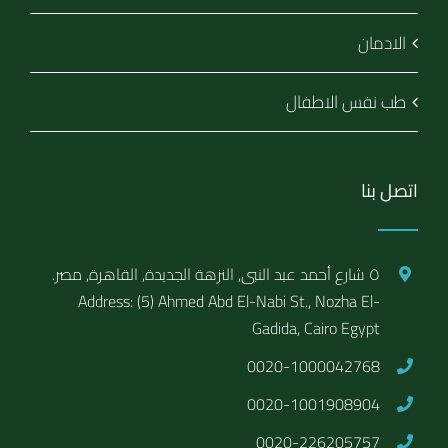
الادمان
طب نفس الاطفال
اتصل بنا
٥ شارع أحمد عبد النبى, النزهة الجديدة, القاهرة, مصر.
Address: (5) Ahmed Abd El-Nabi St., Nozha El-
Gadida, Cairo Egypt
0020-1000042768
0020-1001908904
0020-226205757