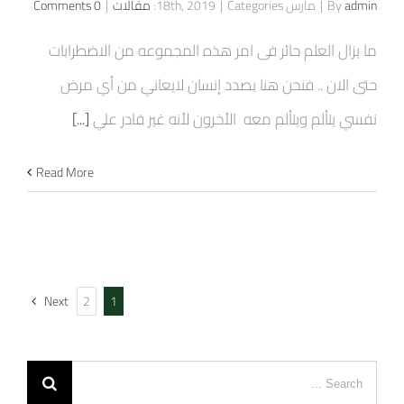
admin
By
|
مارس 18th, 2019
Categories:
|
مقالات
|
0 Comments
ما يزال العلم حائر فى امر هذه المجموعه من الاضطرابات
حتى الان .. فنحن هنا بصدد إنسان لايعاني من أي مرض
نفسي يتألم ويتألم معه الأخرون لأنه غير قادر علي
[...]
Read More
Next
2
1
Search