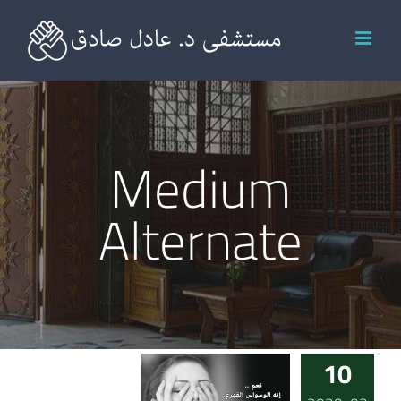
Ski
t
conten
Medium
Alternate
10