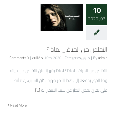
10
03, 2020
التخلص من الحياة._.لماذا؟
admin
By
|
مارس 10th, 2020
Categories:
|
مقالات
|
0 Comments
التخلص من الحياة .. لماذا؟ لماذا يقرر إنسان التخلص من حياته
وما الذى يدفعه إلى هذا الأمر مهما كان السبب، رغم أنه
على يقين بغض النظر عن سبب الانتحار أنه
[...]
Read More