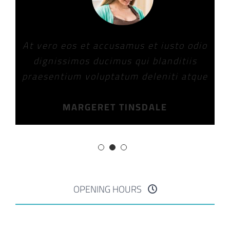
At vero eos et accusamus et iusto odio
dignissimos ducimus qui blanditiis
praesentium voluptatum deleniti atque
MARGERET TINSDALE
OPENING HOURS