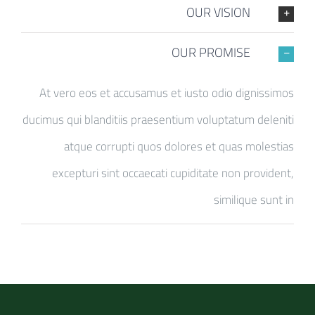
OUR VISION
OUR PROMISE
At vero eos et accusamus et iusto odio dignissimos
ducimus qui blanditiis praesentium voluptatum deleniti
atque corrupti quos dolores et quas molestias
excepturi sint occaecati cupiditate non provident,
similique sunt in