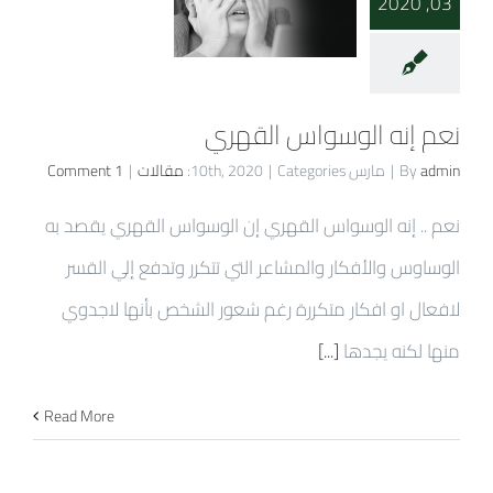
03, 2020
نعم إنه الوسواس القهري
admin
By
|
مارس 10th, 2020
Categories:
|
مقالات
|
1 Comment
نعم .. إنه الوسواس القهري إن الوسواس القهري يقصد به
الوساوس والأفكار والمشاعر التي تتكرر وتدفع إلي القسر
لافعال او افكار متكررة رغم شعور الشخص بأنها لاجدوي
منها لكنه يجدها
[...]
Read More