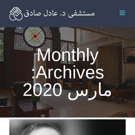
Ski
t
conten
Monthly
Archives:
مارس 2020