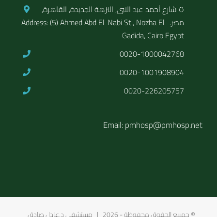
٥ شارع أحمد عبد النبى, النزهة الجديدة, القاهرة,
مصر. Address: (5) Ahmed Abd El-Nabi St., Nozha El-
Gadida, Cairo Egypt
0020-1000042768
0020-1001908904
0020-226205757
Email: pmhosp@pmhosp.net
© جمبيع الحقوق محفوظة -
2026 | مستشفى د.عادل صادق