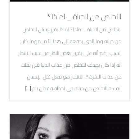
التخلص من الحياة._.لماذا؟
التخلص من الحياة .. لماذا؟ لماذا يقرر إنسان التخلص
من حياته وما الذى يدفعه إلى هذا الأمر مهما كان
السبب، رغم أنه على يقين بغض النظر عن سبب الانتحار
أنه إذا كان يهدف للتخلص من عذاب الدنيا فلن يفلت
من عذاب الآخرة؟!. الانتحار هو فعل قتل الإنسان
لنفسه للتخلص من حياته فى لحظة فقدان تام
[...]