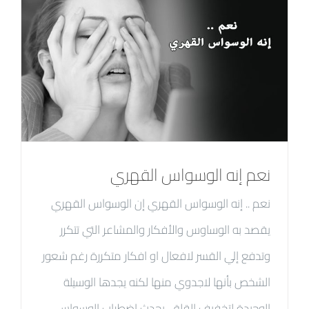
نعم إنه الوسواس القهري
نعم .. إنه الوسواس القهري إن الوسواس القهري
يقصد به الوساوس والأفكار والمشاعر التي تتكرر
وتدفع إلي القسر لافعال او افكار متكررة رغم شعور
الشخص بأنها لاجدوي منها لكنه يجدها الوسيلة
الوحيدة لتخفيف القلق. يحدث إضطراب الوسواس