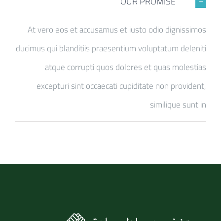
OUR PROMISE
At vero eos et accusamus et iusto odio dignissimos
ducimus qui blanditiis praesentium voluptatum deleniti
atque corrupti quos dolores et quas molestias
excepturi sint occaecati cupiditate non provident,
similique sunt in