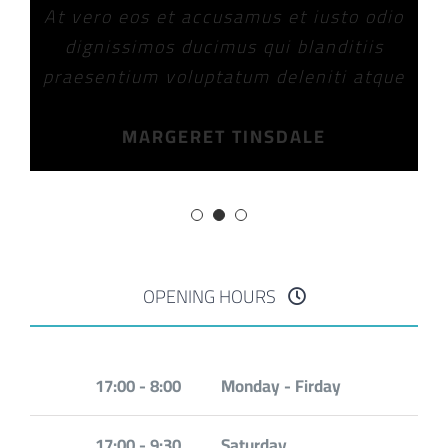
At vero eos et accusamus et iusto odio
dignissimos ducimus qui blanditiis
praesentium voluptatum deleniti atque
MARGERET TINSDALE
OPENING HOURS
8:00 - 17:00
Monday - Firday
9:30 - 17:00
Saturday