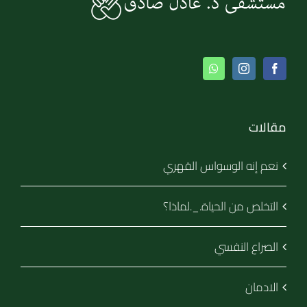
مقالات
نعم إنه الوسواس القهري
التخلص من الحياة._.لماذا؟
الصراع النفسي
الادمان