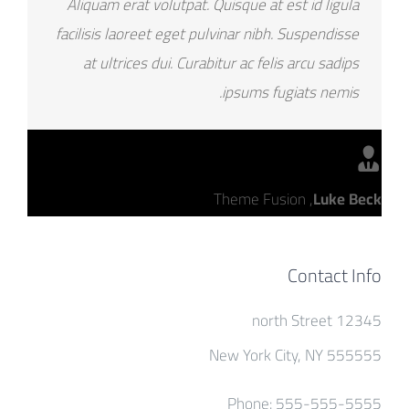
Aliquam erat volutpat. Quisque at est id ligula
facilisis laoreet eget pulvinar nibh. Suspendisse
at ultrices dui. Curabitur ac felis arcu sadips
ipsums fugiats nemis.
Theme Fusion
,
Luke Beck
Contact Info
12345 north Street
New York City, NY 555555
Phone: 555-555-5555