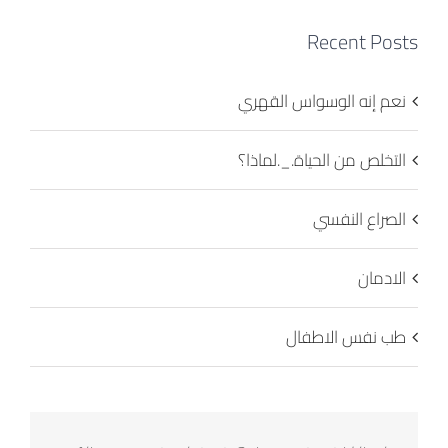
Recent Posts
نعم إنه الوسواس القهري
التخلص من الحياة._.لماذا؟
الصراع النفسي
الادمان
طب نفس الاطفال