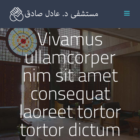
Ski
t
Vivamus
conten
ullamcorper
nim sit amet
consequat
laoreet tortor
tortor dictum