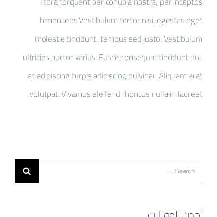
litora torquent per conubia nostra, per inceptos
himenaeos.Vestibulum tortor nisi, egestas eget
molestie tincidunt, tempus sed justo. Vestibulum
ultricies auctor varius. Fusce consequat tincidunt dui,
ac adipiscing turpis adipiscing pulvinar. Aliquam erat
volutpat. Vivamus eleifend rhoncus nulla in laoreet.
Search
for:
أحدث المقالات