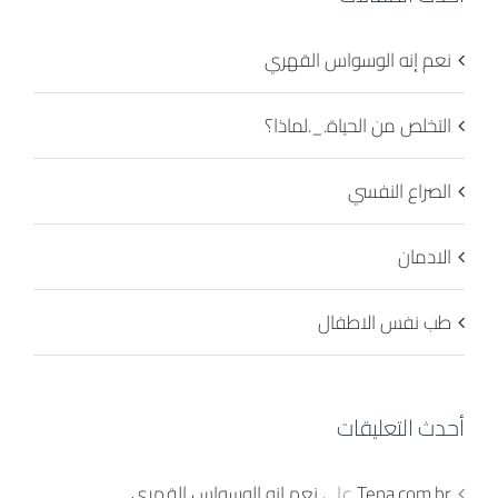
نعم إنه الوسواس القهري
التخلص من الحياة._.لماذا؟
الصراع النفسي
الادمان
طب نفس الاطفال
أحدث التعليقات
Tena.com.br
على
نعم إنه الوسواس القهري