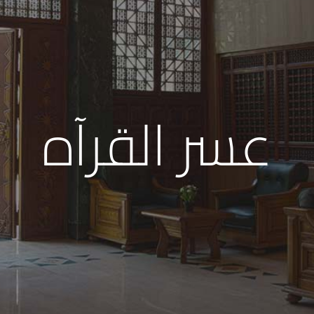
عسر القرآه