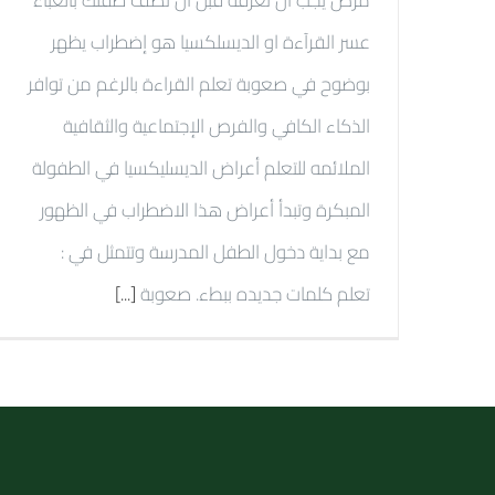
عسر القرآءة او الديسلكسيا هو إضطراب يظهر
بوضوح في صعوبة تعلم القراءة بالرغم من توافر
الذكاء الكافي والفرص الإجتماعية والثقافية
الملائمه للتعلم أعراض الديسليكسيا في الطفولة
المبكرة وتبدأ أعراض هذا الاضطراب في الظهور
مع بداية دخول الطفل المدرسة وتتمثل في :
تعلم كلمات جديده ببطء. صعوبة
[...]