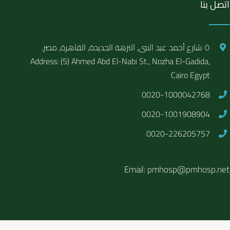
اتصل بنا
٥ شارع أحمد عبد النبى, النزهة الجديدة, القاهرة, مصر.
Address: (5) Ahmed Abd El-Nabi St., Nozha El-Gadida,
Cairo Egypt
0020-1000042768
0020-1001908904
0020-226205757
Email: pmhosp@pmhosp.net