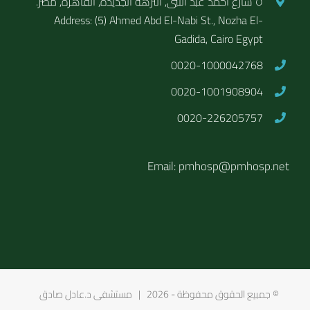
٥ شارع أحمد عبد النبى, النزهة الجديدة, القاهرة, مصر.
Address: (5) Ahmed Abd El-Nabi St., Nozha El-
Gadida, Cairo Egypt
0020-1000042768
0020-1001908904
0020-226205757
Email: pmhosp@pmhosp.net
© جمبيع الحقوق محفوظة -
2026 | مستشفى د.عادل صادق