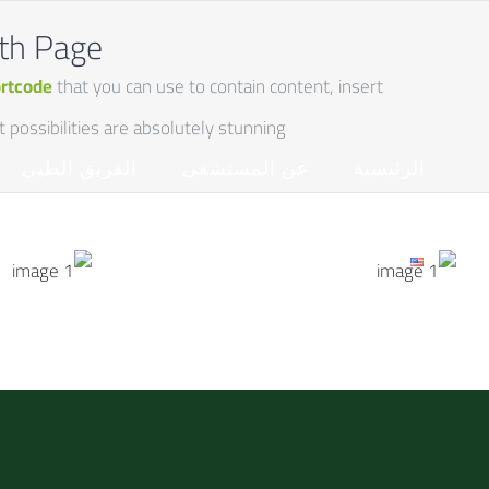
Ski
dth Page
t
ortcode
that you can use to contain content, insert
conten
ossibilities are absolutely stunning!
الرئيسية
عن المستشفى
الفريق الطبي
EN