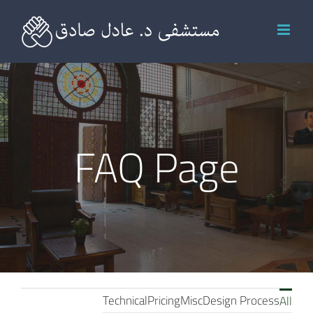
Ski
t
conten
FAQ Page
Technical
Pricing
Misc
Design Process
All