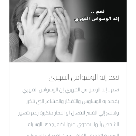
نعم إنه الوسواس القهري
نعم .. إنه الوسواس القهري إن الوسواس القهري
يقصد به الوساوس والأفكار والمشاعر التي تتكرر
وتدفع إلي القسر لافعال او افكار متكررة رغم شعور
الشخص بأنها لاجدوي منها لكنه يجدها الوسيلة
الوحيدة لتخفيف القلق. يحدث إضطراب الوسواس