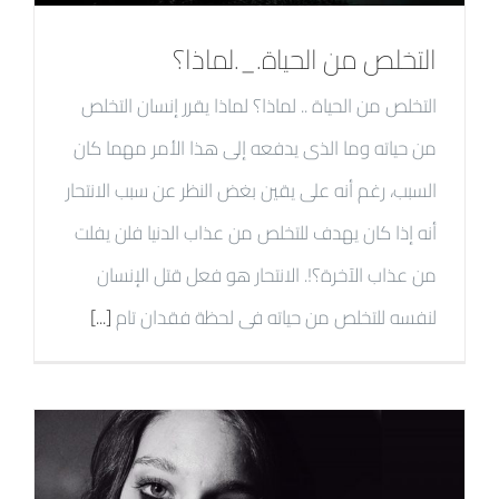
التخلص من الحياة._.لماذا؟
التخلص من الحياة .. لماذا؟ لماذا يقرر إنسان التخلص
من حياته وما الذى يدفعه إلى هذا الأمر مهما كان
السبب، رغم أنه على يقين بغض النظر عن سبب الانتحار
أنه إذا كان يهدف للتخلص من عذاب الدنيا فلن يفلت
من عذاب الآخرة؟!. الانتحار هو فعل قتل الإنسان
لنفسه للتخلص من حياته فى لحظة فقدان تام
[...]