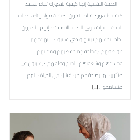
١- الصحة النفسية إنها كيفية شعورك تجاه نفسك ·
كيفية شعورك تجاه الآخرين · كيفية مواجهتك مطالب
الحياة ميزات ذوي الصحة النفسية: · إنهم يشعرون
تجاه أنفسهم بارتياح ورضى وسرور · لا تهدمهم
عواطفهم (مخاوفهم وغضبهم ومحبتهم
وحسدهم وشعورهم بالجرم وقلقهم) · يسيرون غير
متأثرين بها يصادفهم من فشل في الحياة · إنهم
متسامحون
[...]