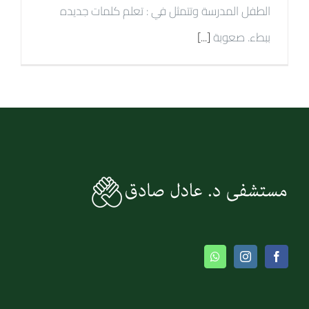
الطفل المدرسة وتتمثل في : تعلم كلمات جديده
ببطء. صعوبة
[...]