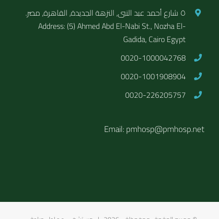
٥ شارع أحمد عبد النبى, النزهة الجديدة, القاهرة, مصر.
Address: (5) Ahmed Abd El-Nabi St., Nozha El-
Gadida, Cairo Egypt
0020-1000042768
0020-1001908904
0020-226205757
Email: pmhosp@pmhosp.net