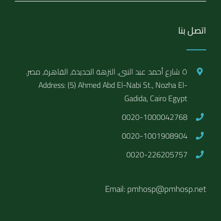
اتصل بنا
٥ شارع أحمد عبد النبى, النزهة الجديدة, القاهرة, مصر.
Address: (5) Ahmed Abd El-Nabi St., Nozha El-
Gadida, Cairo Egypt
0020-1000042768
0020-1001908904
0020-226205757
Email: pmhosp@pmhosp.net