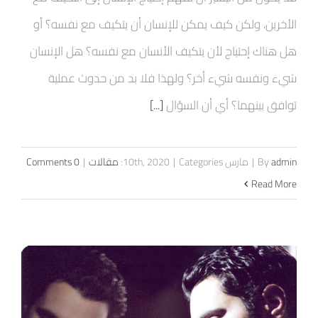
الأخرين، ولكن كيف يمكن للإنسان أن يتكيف مع نفسه؟ أو
هل هناك إحتياج لأن يتكيف الأنسان مع نفسه؟ هل الإنسان
شيء ونفسه شيء أخر؟ ولهذا فلا بد من حدوث عملية
توافق بينهما؟ أي أن السؤال
[...]
admin
By
|
مارس 10th, 2020
Categories:
|
مقالات
|
0 Comments
Read More