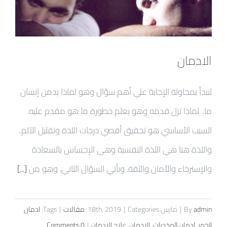
الادمان
لنبدأ بمحاولة الإجابة علي أهم سؤال وهو لماذا يدمن إنسان
ما.. لماذا تزل قدمه وهو يعلم خطورة ما هو مقدم عليه.
السبب الأساسي هو تحقيق أقصي درجات اللذة وتقليل الآلم..
واللذة هنا هي اللذة النفسية وهي الإحساس بالسعادة
والإسترخاء والأمان والثقة. ويأتي السؤال الثاني، وهو من
[...]
admin
By
|
مارس 18th, 2019
Categories:
|
مقالات
|
Tags:
ادمان
الخمر
,
ادمان المخدرات
,
الادمان
,
علاج الادمان
|
0 Comments