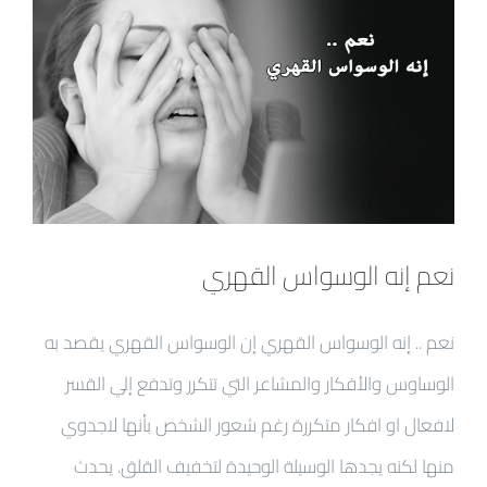
نعم إنه الوسواس القهري
نعم .. إنه الوسواس القهري إن الوسواس القهري يقصد به
الوساوس والأفكار والمشاعر التي تتكرر وتدفع إلي القسر
لافعال او افكار متكررة رغم شعور الشخص بأنها لاجدوي
منها لكنه يجدها الوسيلة الوحيدة لتخفيف القلق. يحدث