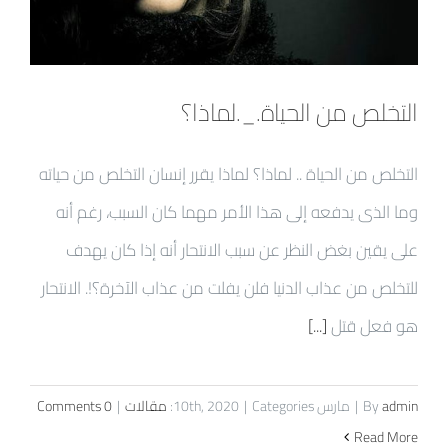
التخلص من الحياة._.لماذا؟
التخلص من الحياة .. لماذا؟ لماذا يقرر إنسان التخلص من حياته
وما الذى يدفعه إلى هذا الأمر مهما كان السبب، رغم أنه
على يقين بغض النظر عن سبب الانتحار أنه إذا كان يهدف
للتخلص من عذاب الدنيا فلن يفلت من عذاب الآخرة؟!. الانتحار
هو فعل قتل
[...]
admin
By
|
مارس 10th, 2020
Categories:
|
مقالات
|
0 Comments
Read More