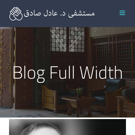
Ski
t
conten
Blog Full Width