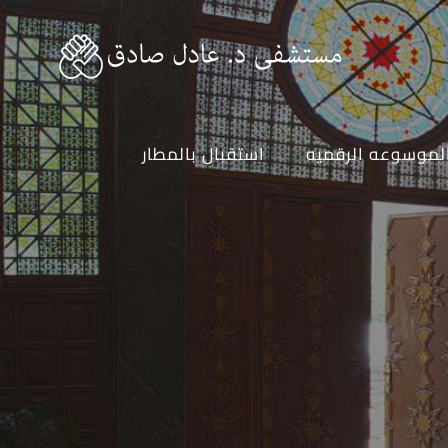
لموسوعه الرقميه
استقبال بالمطار