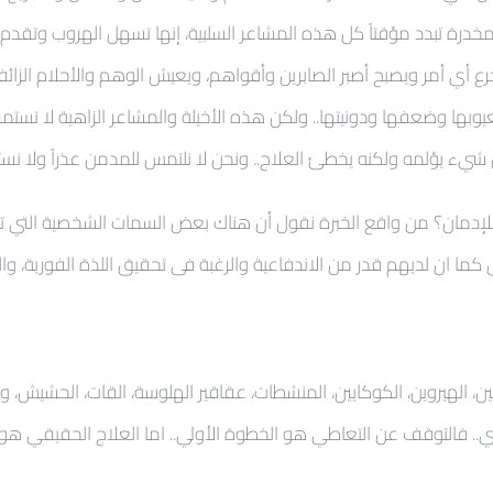
مخدرة تبدد مؤقتاً كل هذه المشاعر السلبية، إنها تسهل الهروب وتقدم
يتجرع أي أمر ويصبح أصبر الصابرين وأقواهم، ويعيش الوهم والأحلام ال
بها وضعفها ودونيتها.. ولكن هذه الأخيلة والمشاعر الزاهية لا تستم
يء يؤلمه ولكنه يخطئ العلاج.. ونحن لا نلتمس للمدمن عذراً ولا نستد
ن؟ من واقع الخبرة نقول أن هناك بعض السمات الشخصية التي تدفع إ
 كما ان لديهم قدر من الاندفاعية والرغبة فى تحقيق اللذة الفورية، 
ن، الهيروين، الكوكايين، المنشطات، عقاقير الهلوسة، القات، الحشيش، وال
فالتوقف عن التعاطي هو الخطوة الأولي.. اما العلاج الحقيقي هو في