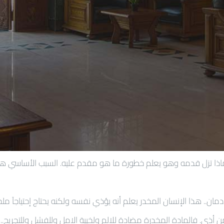
 لماذا تزل قدمه وهو يعلم خطورة ما هو مقدم عليه. السبب الأساسي هو 
ان.. هذا الإنسان المخدر يعلم أنه يؤذي نفسه ولكنه يحتاج إحتياجآ ملح
أذي. فالمادة المخدرة مضادة للالم ولخيبة الامل وللفشل وللتجريح.. إن