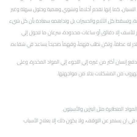
 النسيان، كما إنها تقدم أحلاماً ونشوي وهمية وحلول سهلة وغير
زائفة، وتسقط كل الآلام والحسرات بل وتداهمه سعادة بأن كل شيء
ر للأسف إلا دقائق أو ساعات محدودة، سرعان ما تتحول إلي
ر له عطفاً، ولكن نطلب فهماً، وفهماً صحيحاً يساعد في شفاءه.
نسان أكثر من غيره إلي اللجوء إلي المواد المخدرة، وعلى
والهروب من المشكلات بدلا من مواجهتها.
مواد المتطايرة مثل البنزين والأسيتون.
 ان يستمر عن التوقف، ولا يكون ذلك إلا بعلاج الأسباب