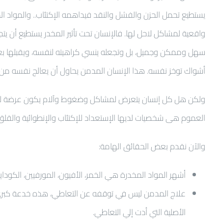
يستطيع تحمل الحزن والفشل والنقد فيداهمه الإكتئاب.. والمواد ال
واقعية لمشاكل لاحل لها. فالإنسان تحت تأثير المخدر يستطيع أن 
سهل وممكن وجميل، بل وتجعله ينسي كراهيته لنفسه، ويقبلها بعيو
أشواك توخز نفسه. هذا الإنسان المدمن يحاول أن يعالج نفسه من ش
ولكن هل كل إنسان يتعرض لمشاكل وضغوط وآلام يكون عرضة للإدما
العموم هى شخصيات لديها الإستعداد للإكتئاب والإنطوائية والقلق
والآن نقدم بعض الحقائق الهامة:
أشهر المواد المخدرة هي الخمر، الأفيون، المورفيين، الكودايي
علاج المدمن ليس في توقفه عن التعاطي، هذه خدعة كبري.. 
الأصلية التي أدت إلي التعاطي.