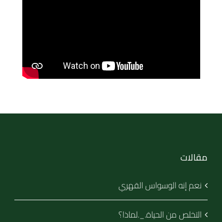
مقالات
نعم إنه الوسواس القهري
التخلص من الحياة._.لماذا؟