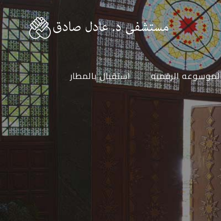
لموسوعه الرقميه
استقبال بالمطار