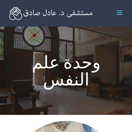
Ski
t
conten
وحدة علم
النفس