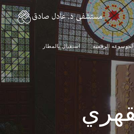
لموسوعه الرقميه
استقبال بالمطار
قهري