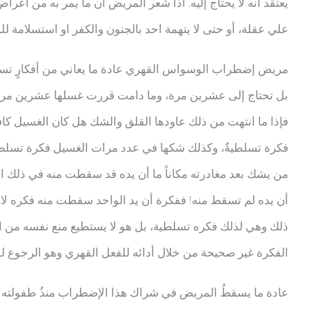
يعتقد أنه لا يحتاج إليه. اذا شعر المريض ان ما يمر به من أع
علي عقلة، أو حتى لا يتهمة احد بالجنون والكفر او استسلامة
مريض إضطراب الوسواس القهري عادة ما يعاني من أفكارٍ تسلطية
بل تحتاج إلى عشرين مرة، وما دامت قررت غسلها عشرين مرة ف
فإذا ما انتهت من ذلك عاودها القلق والشك هل كان الغسيل كافي
فكرة تسلطيةٌ، وكذلك شكها في عدد مرات الغسيل فكرة تسلطيةٌ،
من يشك بعد مغادرته مكاناً ما أن يده قد سقطت منه في ذلك ال
أن يده لم تسقط منه! ففكرة أن يد الواحد سقطت منه فكره لا 
ذلك وهي لذلك فكره تسلطية، بل هو لا يستطيع منع نفسه من ا
الفكرة غير صحيحة من خلال أدائه للفعل القهري وهو الرجوع لل
عادة ما يسقطُ المريض في شراك هذا الإضطراب منذُ طفولته أو م