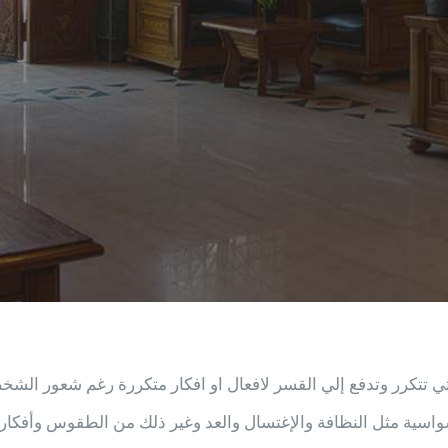
تتكرر وتدفع إلي القسر لافعال او افكار متكررة رغم شعور الشخص 
ة مثل النظافة والإغتسال والعد وغير ذلك من الطقوس وأفكار وس