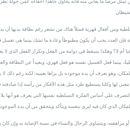
راض تمثل مرضاً ما يعاني منه فانه يحاول جاهدا اخفاءه عمن حولة نظ
 للشيطان.
 ومن أفعال قهرية فمثلاً هناك من تشعر رغم نظافة يديها أن يدها
إن العدد يجب أن يكونَ مظبوطاً وعادة ما تشك بينما هى تغسل ف
ا أم لا؟ وهكذا تسقط في دوامة من الفعل وتكرار الفعل الذي لا يعطي
 بينما فعل الغسيل نفسه هو فعل قهري، وبعيداً عن النظافة والغسي
مكان، وهو يعرف أن يده موجوده بل يراها بعينيه! لكنه رغم ذلك لا
معنى لها وكلنا يستطيع طرد مثل هذه الأفكار من رأسه إذا صادفته
لتصرف على أساس الفكرة التسلطية نفسها التي يعرف هو أنها بلا 
مكان الذي كان فيه ليرى بنفسه ويتأكد ويتحقق من أن يده الموجودة
راهقته، ويتساوى الرجال والنساء في نسبة الإصابة به وإن كانَ يب