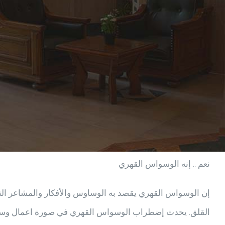
نعم .. إنه الوسواس القهري
إن الوسواس القهري يقصد به الوساوس والأفكار والمشاعر التي 
القلق. يحدث إضطراب الوسواس القهري في صورة اعمال وسواسي