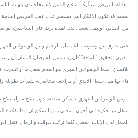
معاناة المريض سراً يكتمه عن الناس لأنه يخاف أن يتهمه الناس ب
نفسه. قد تكون الافكار التي تسيطر علي عقل المريض إيجابية و
من الصابون ويظل يغسل يدية لمدة تزيد علي الساعتين، ثم يشك
حتى نفرق بين وسوسة الشيطان الرجيم وبين الوسواس القهري،
مقترن بتحقيق “المتعة” كأن يوسوس الشيطان لإنسان أن يسرق هذ
للانسان، بينما الوسواس القهري هو القيام بفعل ما أو تسرب اف
قام بها مثل غسل الأيدي أو مراجعة محاضرته لفترات طويلة ول
مرض الوسواس القهري لا يمكن شفاءه دون علاج سواء علاج دوا
تتنقل من فكرة الي أخرى، بمعني من الممكن ان تبدأ بفكرة ال
الحمل لدي الإناث، بمعني كلما تركت للوقت والزمان إنتقل ا