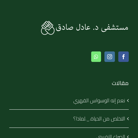
مقالات
نعم إنه الوسواس القهري
التخلص من الحياة._.لماذا؟
الصراع النفسي